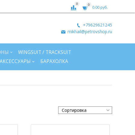
0
0
0.00 руб.
+79629621245
mikhail@petrovshop.ru
ОНЫ
WINGSUIT / TRACKSUIT
АКСЕССУАРЫ
БАРАХОЛКА