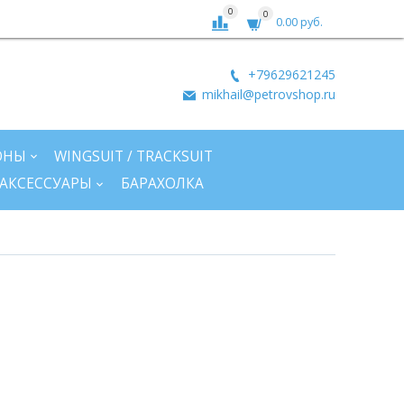
0
0
0.00 руб.
+79629621245
mikhail@petrovshop.ru
ОНЫ
WINGSUIT / TRACKSUIT
АКСЕССУАРЫ
БАРАХОЛКА