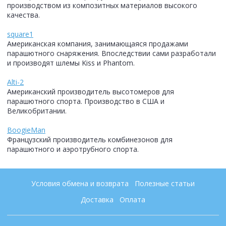
производством из композитных материалов высокого
качества.
square1
Американская компания, занимающаяся продажами
парашютного снаряжения. Впоследствии сами разработали
и производят шлемы Kiss и Phantom.
Alti-2
Американский производитель высотомеров для
парашютного спорта. Производство в США и
Великобритании.
BoogieMan
Французский производитель комбинезонов для
парашютного и аэротрубного спорта.
Условия обмена и возврата
Полезные статьи
Доставка
Оплата