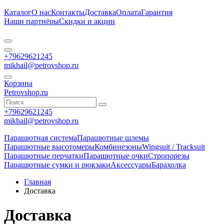
Каталог
О нас
Контакты
Доставка
Оплата
Гарантия
Наши партнёры
Скидки и акции
+79629621245
mikhail@petrovshop.ru
Корзина
Petrovshop.ru
+79629621245
mikhail@petrovshop.ru
Парашютная система
Парашютные шлемы
Парашютные высотомеры
Комбинезоны
Wingsuit / Tracksuit
Парашютные перчатки
Парашютные очки
Стропорезы
Парашютные сумки и рюкзаки
Аксессуары
Барахолка
Главная
Доставка
Доставка