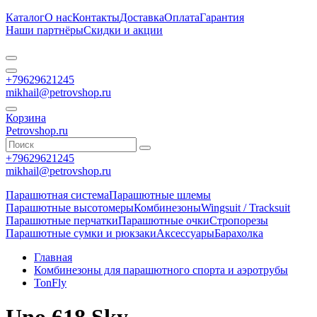
Каталог
О нас
Контакты
Доставка
Оплата
Гарантия
Наши партнёры
Скидки и акции
+79629621245
mikhail@petrovshop.ru
Корзина
Petrovshop.ru
+79629621245
mikhail@petrovshop.ru
Парашютная система
Парашютные шлемы
Парашютные высотомеры
Комбинезоны
Wingsuit / Tracksuit
Парашютные перчатки
Парашютные очки
Стропорезы
Парашютные сумки и рюкзаки
Аксессуары
Барахолка
Главная
Комбинезоны для парашютного спорта и аэротрубы
TonFly