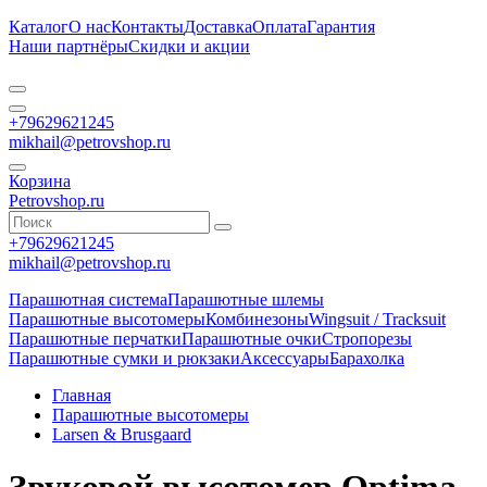
Каталог
О нас
Контакты
Доставка
Оплата
Гарантия
Наши партнёры
Скидки и акции
+79629621245
mikhail@petrovshop.ru
Корзина
Petrovshop.ru
+79629621245
mikhail@petrovshop.ru
Парашютная система
Парашютные шлемы
Парашютные высотомеры
Комбинезоны
Wingsuit / Tracksuit
Парашютные перчатки
Парашютные очки
Стропорезы
Парашютные сумки и рюкзаки
Аксессуары
Барахолка
Главная
Парашютные высотомеры
Larsen & Brusgaard