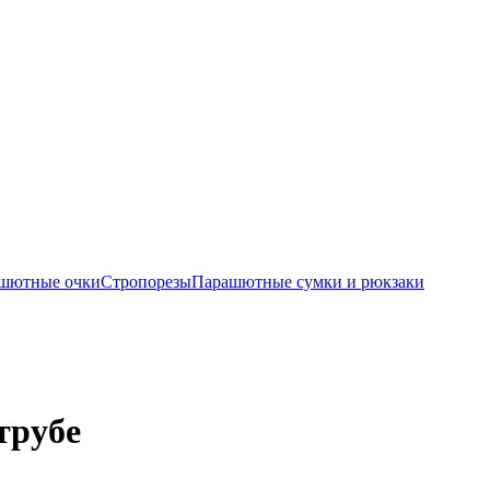
шютные очки
Стропорезы
Парашютные сумки и рюкзаки
трубе