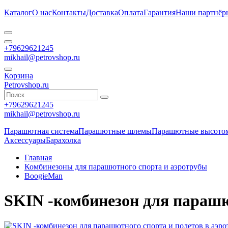
Каталог
О нас
Контакты
Доставка
Оплата
Гарантия
Наши партнёр
+79629621245
mikhail@petrovshop.ru
Корзина
Petrovshop.ru
+79629621245
mikhail@petrovshop.ru
Парашютная система
Парашютные шлемы
Парашютные высото
Аксессуары
Барахолка
Главная
Комбинезоны для парашютного спорта и аэротрубы
BoogieMan
SKIN -комбинезон для парашю