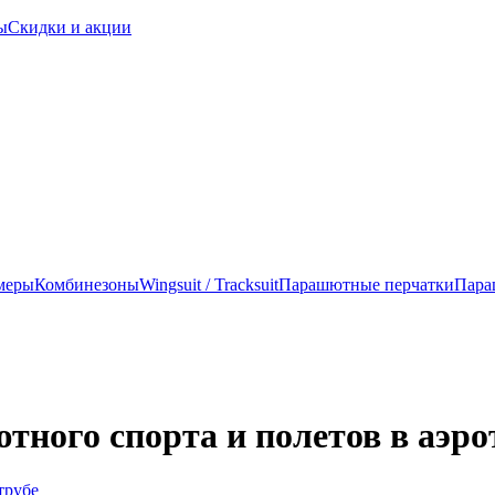
ы
Скидки и акции
меры
Комбинезоны
Wingsuit / Tracksuit
Парашютные перчатки
Пара
тного спорта и полетов в аэро