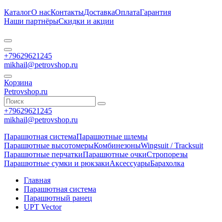
Каталог
О нас
Контакты
Доставка
Оплата
Гарантия
Наши партнёры
Скидки и акции
+79629621245
mikhail@petrovshop.ru
Корзина
Petrovshop.ru
+79629621245
mikhail@petrovshop.ru
Парашютная система
Парашютные шлемы
Парашютные высотомеры
Комбинезоны
Wingsuit / Tracksuit
Парашютные перчатки
Парашютные очки
Стропорезы
Парашютные сумки и рюкзаки
Аксессуары
Барахолка
Главная
Парашютная система
Парашютный ранец
UPT Vector