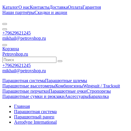
Каталог
О нас
Контакты
Доставка
Оплата
Гарантия
Наши партнёры
Скидки и акции
+79629621245
mikhail@petrovshop.ru
Корзина
Petrovshop.ru
+79629621245
mikhail@petrovshop.ru
Парашютная система
Парашютные шлемы
Парашютные высотомеры
Комбинезоны
Wingsuit / Tracksuit
Парашютные перчатки
Парашютные очки
Стропорезы
Парашютные сумки и рюкзаки
Аксессуары
Барахолка
Главная
Парашютная система
Парашютный ранец
Aerodyne International