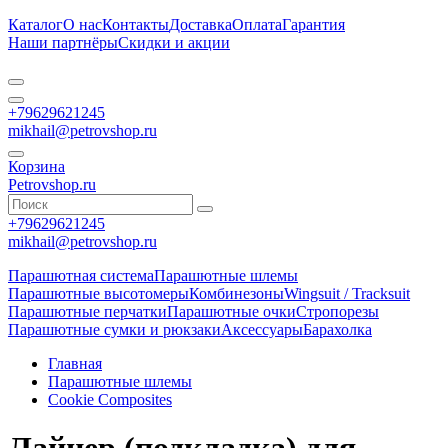
Каталог
О нас
Контакты
Доставка
Оплата
Гарантия
Наши партнёры
Скидки и акции
+79629621245
mikhail@petrovshop.ru
Корзина
Petrovshop.ru
+79629621245
mikhail@petrovshop.ru
Парашютная система
Парашютные шлемы
Парашютные высотомеры
Комбинезоны
Wingsuit / Tracksuit
Парашютные перчатки
Парашютные очки
Стропорезы
Парашютные сумки и рюкзаки
Аксессуары
Барахолка
Главная
Парашютные шлемы
Cookie Composites