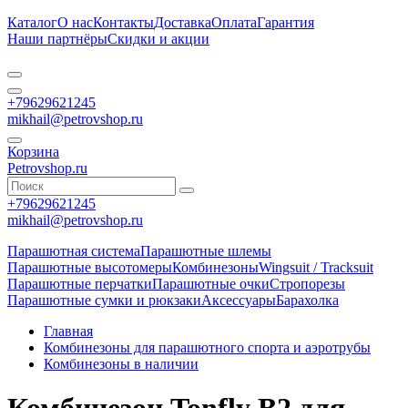
Каталог
О нас
Контакты
Доставка
Оплата
Гарантия
Наши партнёры
Скидки и акции
+79629621245
mikhail@petrovshop.ru
Корзина
Petrovshop.ru
+79629621245
mikhail@petrovshop.ru
Парашютная система
Парашютные шлемы
Парашютные высотомеры
Комбинезоны
Wingsuit / Tracksuit
Парашютные перчатки
Парашютные очки
Стропорезы
Парашютные сумки и рюкзаки
Аксессуары
Барахолка
Главная
Комбинезоны для парашютного спорта и аэротрубы
Комбинезоны в наличии