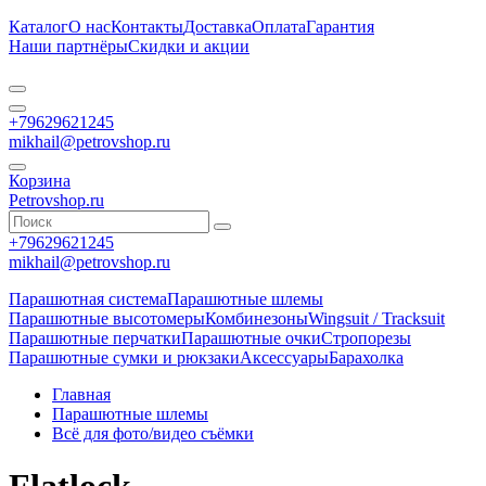
Каталог
О нас
Контакты
Доставка
Оплата
Гарантия
Наши партнёры
Скидки и акции
+79629621245
mikhail@petrovshop.ru
Корзина
Petrovshop.ru
+79629621245
mikhail@petrovshop.ru
Парашютная система
Парашютные шлемы
Парашютные высотомеры
Комбинезоны
Wingsuit / Tracksuit
Парашютные перчатки
Парашютные очки
Стропорезы
Парашютные сумки и рюкзаки
Аксессуары
Барахолка
Главная
Парашютные шлемы
Всё для фото/видео съёмки