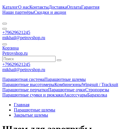
Каталог
О нас
Контакты
Доставка
Оплата
Гарантия
Наши партнёры
Скидки и акции
+79629621245
mikhail@petrovshop.ru
Корзина
Petrovshop.ru
+79629621245
mikhail@petrovshop.ru
Парашютная система
Парашютные шлемы
Парашютные высотомеры
Комбинезоны
Wingsuit / Tracksuit
Парашютные перчатки
Парашютные очки
Стропорезы
Парашютные сумки и рюкзаки
Аксессуары
Барахолка
Главная
Парашютные шлемы
Закрытые шлемы