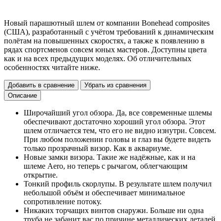
Новый парашютный шлем от компании Bonehead composites
(США), разработанный с учётом требований к динамическим
полётам на повышенных скоростях, а также к появлению в
рядах спортсменов совсем юных мастеров. Доступны цвета
как и на всех предыдущих моделях. Об отличительных
особенностях читайте ниже.
Добавить в сравнение
Убрать из сравнения
Описание
Широчайший угол обзора. Да, все современные шлемы
обеспечивают достаточно хороший угол обзора. Этот
шлем отличается тем, что его не видно изнутри. Совсем.
При любом положении головы и глаз вы будете видеть
только прозрачный визор. Как в аквариуме.
Новые замки визора. Такие же надёжные, как и на
шлеме Aero, но теперь с рычагом, облегчающим
открытие.
Тонкий профиль скорлупы. В результате шлем получил
небольшой объём и обеспечивает минимальное
сопротивление потоку.
Никаких торчащих винтов снаружи. Больше ни одна
труба не забанит вас по причине металлических деталей