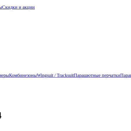
ы
Скидки и акции
меры
Комбинезоны
Wingsuit / Tracksuit
Парашютные перчатки
Пара
4