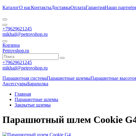
Каталог
О нас
Контакты
Доставка
Оплата
Гарантия
Наши партнёр
+79629621245
mikhail@petrovshop.ru
Корзина
Petrovshop.ru
+79629621245
mikhail@petrovshop.ru
Парашютная система
Парашютные шлемы
Парашютные высото
Аксессуары
Барахолка
Главная
Парашютные шлемы
Закрытые шлемы
Парашютный шлем Cookie G