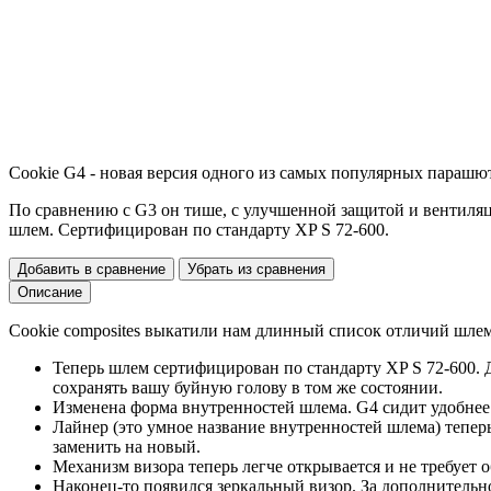
Cookie G4 - новая версия одного из самых популярных парашют
По сравнению с G3 он тише, с улучшенной защитой и вентиляц
шлем. Сертифицирован по стандарту XP S 72-600.
Добавить в сравнение
Убрать из сравнения
Описание
Cookie composites выкатили нам длинный список отличий шлем
Теперь шлем сертифицирован по стандарту XP S 72-600. Дл
сохранять вашу буйную голову в том же состоянии.
Изменена форма внутренностей шлема. G4 сидит удобнее. 
Лайнер (это умное название внутренностей шлема) тепер
заменить на новый.
Механизм визора теперь легче открывается и не требует 
Наконец-то появился зеркальный визор. За дополнительно