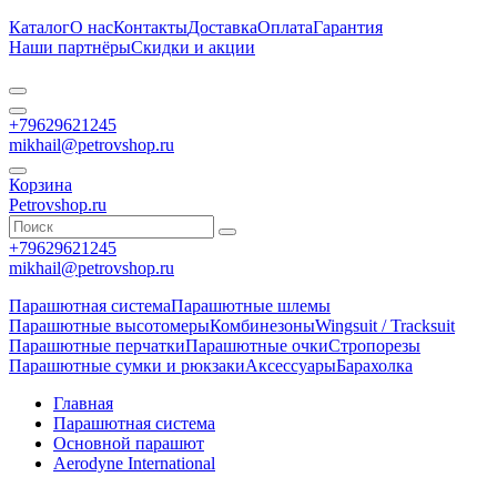
Каталог
О нас
Контакты
Доставка
Оплата
Гарантия
Наши партнёры
Скидки и акции
+79629621245
mikhail@petrovshop.ru
Корзина
Petrovshop.ru
+79629621245
mikhail@petrovshop.ru
Парашютная система
Парашютные шлемы
Парашютные высотомеры
Комбинезоны
Wingsuit / Tracksuit
Парашютные перчатки
Парашютные очки
Стропорезы
Парашютные сумки и рюкзаки
Аксессуары
Барахолка
Главная
Парашютная система
Основной парашют
Aerodyne International