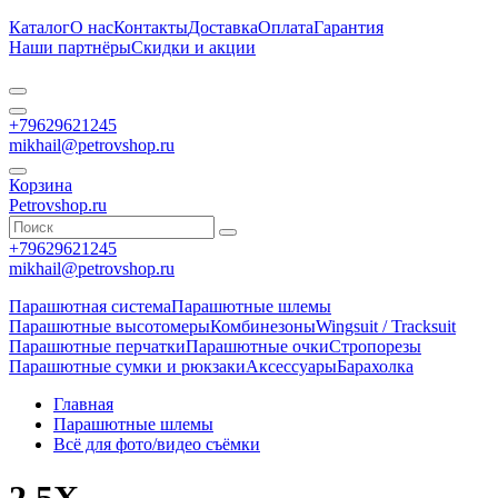
Каталог
О нас
Контакты
Доставка
Оплата
Гарантия
Наши партнёры
Скидки и акции
+79629621245
mikhail@petrovshop.ru
Корзина
Petrovshop.ru
+79629621245
mikhail@petrovshop.ru
Парашютная система
Парашютные шлемы
Парашютные высотомеры
Комбинезоны
Wingsuit / Tracksuit
Парашютные перчатки
Парашютные очки
Стропорезы
Парашютные сумки и рюкзаки
Аксессуары
Барахолка
Главная
Парашютные шлемы
Всё для фото/видео съёмки